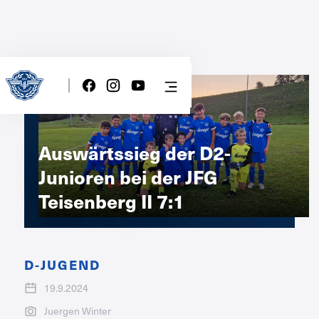
Auswärtssieg der D2-
Junioren bei der JFG
Teisenberg II 7:1
D-JUGEND
19.9.2024
Juergen Winter