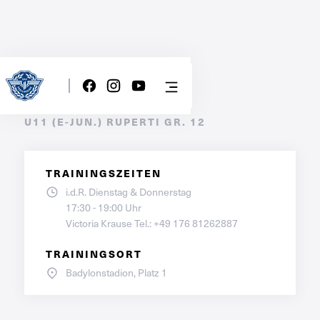
E2-Jugend
U11 (E-JUN.) RUPERTI GR. 12
TRAININGSZEITEN
i.d.R. Dienstag & Donnerstag

17:30 - 19:00 Uhr

Victoria Krause Tel.: +49 176 81262887
TRAININGSORT
Badylonstadion, Platz 1