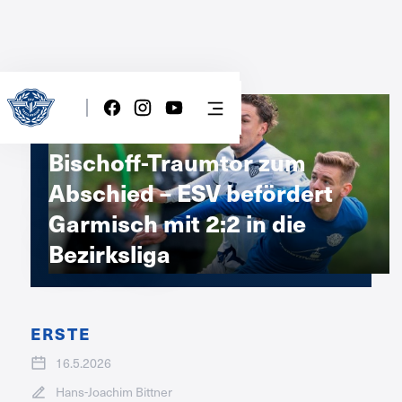
Bischoff-Traumtor zum
Abschied – ESV befördert
Garmisch mit 2:2 in die
Bezirksliga
ERSTE
16.5.2026
Hans-Joachim Bittner