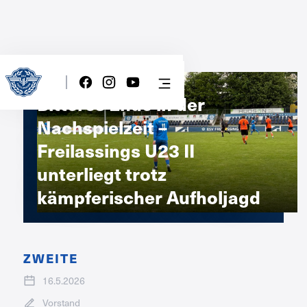
Bitteres Ende in der
Nachspielzeit –
Freilassings U23 II
unterliegt trotz
kämpferischer Aufholjagd
ZWEITE
16.5.2026
Vorstand