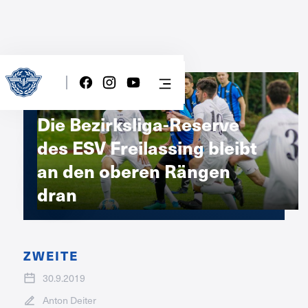
Die Bezirksliga-Reserve
des ESV Freilassing bleibt
an den oberen Rängen
dran
ZWEITE
30.9.2019
Anton Deiter