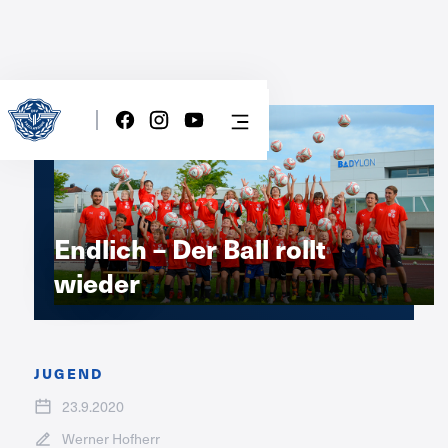
Endlich – Der Ball rollt
wieder
JUGEND
23.9.2020
Werner Hofherr