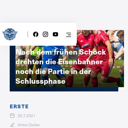
Nach dem frühen Schock
drehten die Eisenbahner
noch die Partie in der
Schlussphase
ERSTE
25.7.2021
Anton Deiter