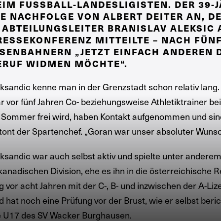
EIM FUSSBALL-LANDESLIGISTEN. DER 39-JÄ
E NACHFOLGE VON ALBERT DEITER AN, DER
 ABTEILUNGSLEITER BRANISLAV ALEKSIC AU
ESSEKONFERENZ MITTEILTE – NACH FÜNF 
SENBAHNERN „JETZT EINFACH ANDEREN DI
RUF WIDMEN MÖCHTE“.
ksandic kenne man in der Grenzstadt schon relativ lang.
r vor fünf Jahren Co- beziehungsweise Athletiktrainer bei
 Sommer frei wird, haben Kontakt aufgenommen und sind
tont der Spartenchef. „Goran war unser absoluter Wunsc
ksandic war auch selbst aktiv und spielte unter anderem s
 kanadischen Division, ehe es ihn in die österreichische 
ng vor acht Jahren mit der C-, B- und inzwischen der A-Li
d hat noch eine Prüfung vor der Brust, wie er selbst beri
e U17 des SV Wacker Burghausen.