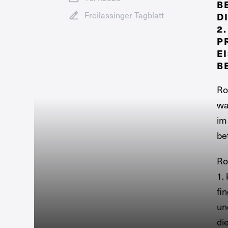
B
Freilassinger Tagblatt
I
.
R
I
E
Ro
wa
im
be
Ro
1.
fi
un
di