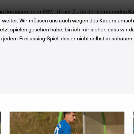
in Vorhaben beim ESV: „Unser Ziel in der kommenden Sa
r weiter. Wir müssen uns auch wegen des Kaders umscha
letzt spielen gesehen habe, bin ich mir sicher, dass wir 
n jedem Freilassing-Spiel, das er nicht selbst anschaue