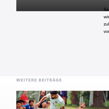
Se
wi
zu
vo
WEITERE BEITRÄGE