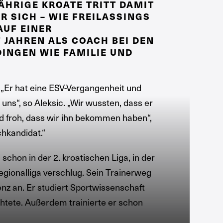
HRIGE KROATE TRITT DAMIT D
 SICH – WIE FREILASSINGS 2
F EINER P
JAHREN ALS COACH BEI DEN E
NGEN WIE FAMILIE UND B
 „Er hat eine ESV-Vergangenheit und
 uns“, so Aleksic. „Wir wussten, dass er
 froh, dass wir ihn bekommen haben“,
hkandidat.“
chon in der 2. kroatischen Liga, in der
Regionalliga verschlug. Sein Trainerweg
zenz an. Er studiert Sportwissenschaft
chtete. Außerdem trainierte er schon