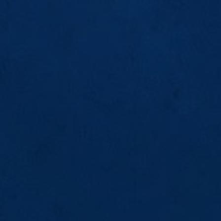
FG
BA