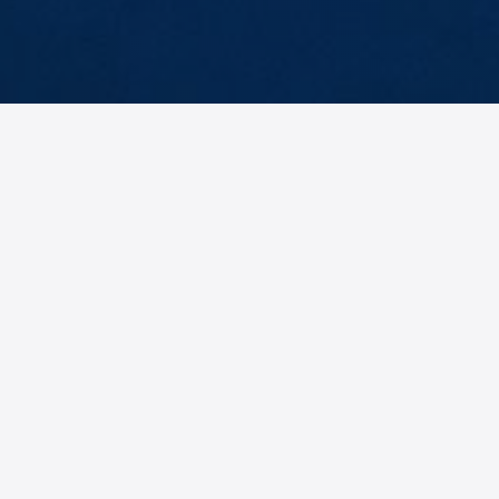
Abteilungsleiter
2. Ab
Frank
Br
Gorzel
Al
ALLE FUNKTIONÄRE