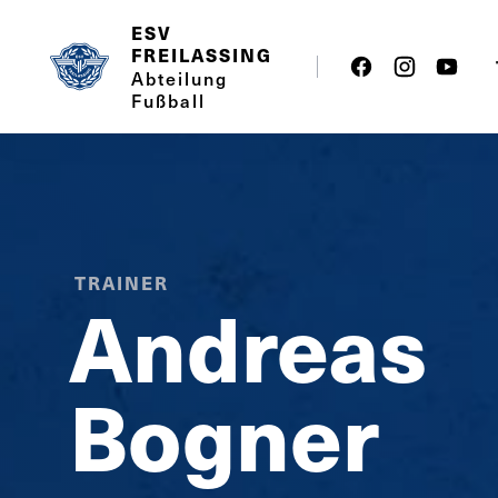
ESV
FREILASSING
Abteilung
Fußball
TRAINER
Andreas
Bogner