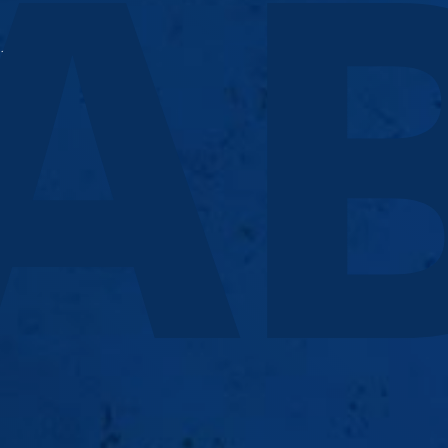
A
31363287