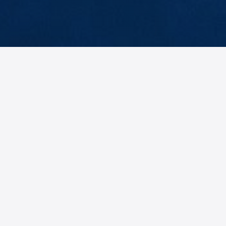
teilungsleiter
Marketing
anislav
Hans
eksić
Gietl