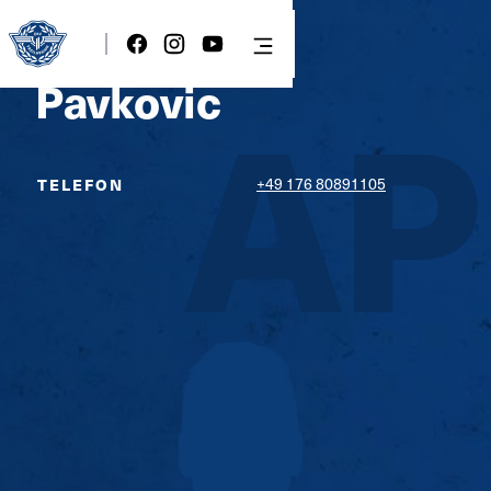
TRAINER
Antonio
AP
Pavkovic
+49 176 80891105
TELEFON