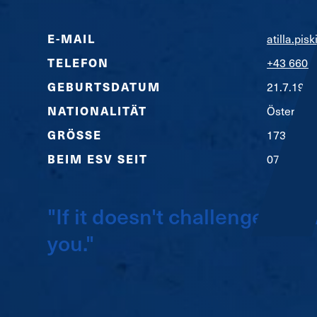
E-MAIL
atilla.pis
TELEFON
+43 660 
GEBURTSDATUM
21.7.197
NATIONALITÄT
Österreic
GRÖSSE
173
cm
BEIM ESV SEIT
07/2019
"If it doesn't challenge you,
you."