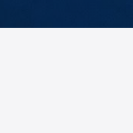
Abteilungsleiter
2. Ab
Frank
Br
Gorzel
Al
ALLE FUNKTIONÄRE