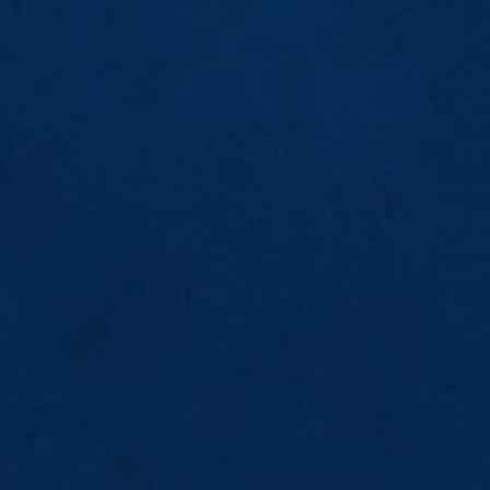
FG
BA