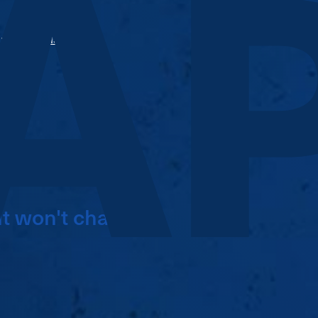
A
kin@ap-skills.at
6554095
7
hisch
 it won't change