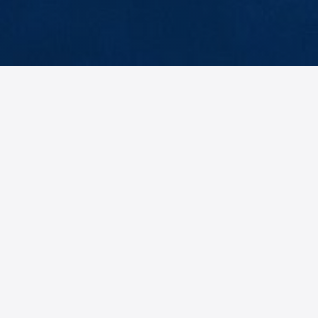
teilungsleiter
Marketing
anislav
Hans
eksić
Gietl