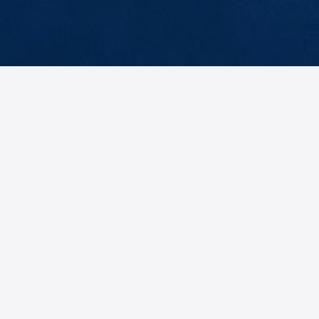
idiger
Verteidiger
ul
Georg
clos
Wieser