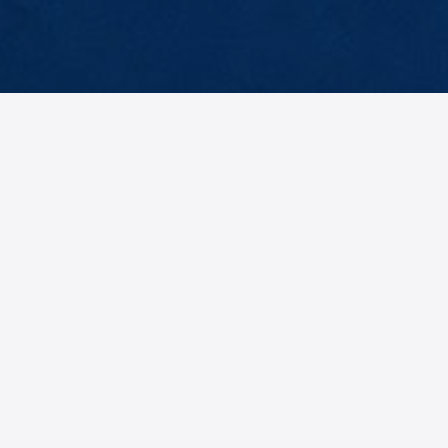
Mittelfeld
Tim
ser
Gendel