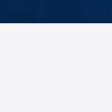
idiger
Verteidiger
vin
Christian
er
Niederstras