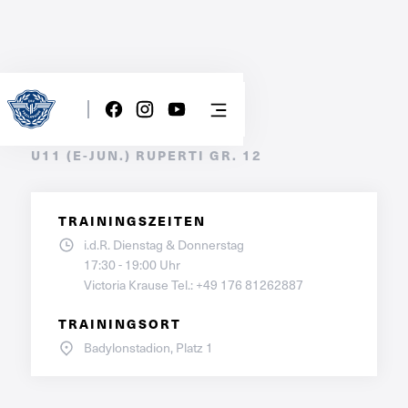
E2-Jugend
U11 (E-JUN.) RUPERTI GR. 12
TRAININGSZEITEN
i.d.R. Dienstag & Donnerstag

17:30 - 19:00 Uhr

Victoria Krause Tel.: +49 176 81262887
TRAININGSORT
Badylonstadion, Platz 1