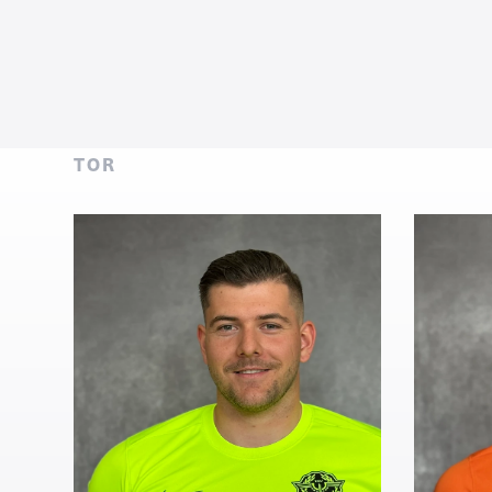
#
1
#
34
Torwart
Thomas
Ma
Unterhuber
Ma
TOR