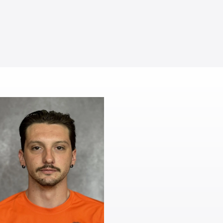
#
91
Torwart
Torwart
tej
Eric
rkovic
Wille