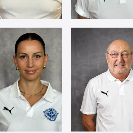
tharina
Roland
ller
Suldinger
91