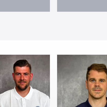
ainer
Torwart-Trainer
omas
Stefan
terhuber
Schönberge