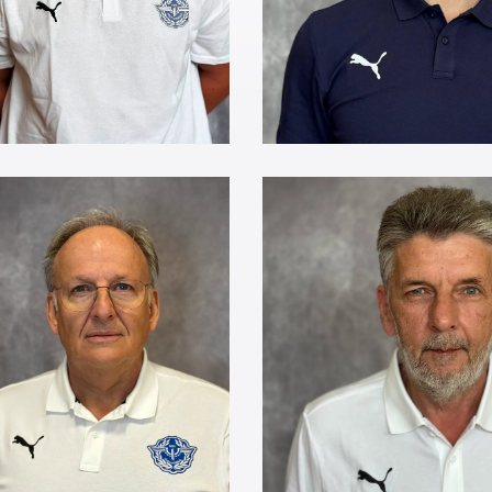
lungsleiter
Betreuer
ank
Hermann
rzel
Straub
otherapeutin
Mannschaftsarzt