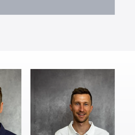
Sportl. Leiter
Christian
r
Niederstraßer