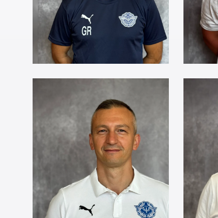
2. Abteilungsleiter
Abtei
Branislav
Fr
Aleksić
Go
Physiotherapeut
Physi