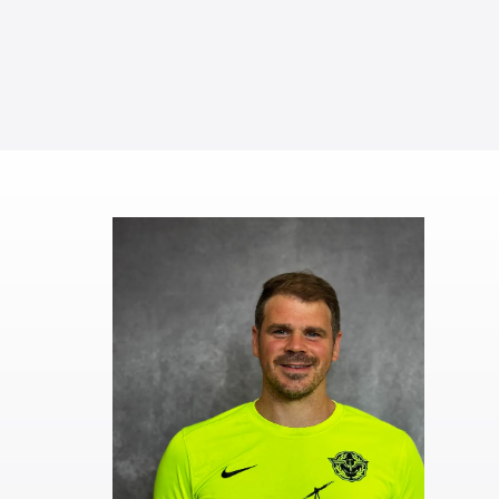
#
98
Torwart
Stefan
Schönberger