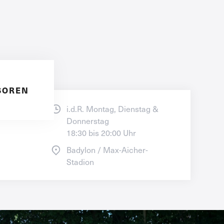
SOREN
N
i.d.R. Montag, Dienstag & 
Donnerstag

18:30 bis 20:00 Uhr
Badylon / Max-Aicher-
Stadion