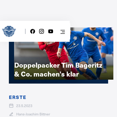
Doppelpacker Tim Bageritz
& Co. machen’s klar
ERSTE
23.5.2023
Hans-Joachim Bittner