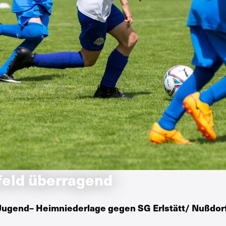
feld überragend
Jugend– Heimniederlage gegen SG Erlstätt/ Nußdor