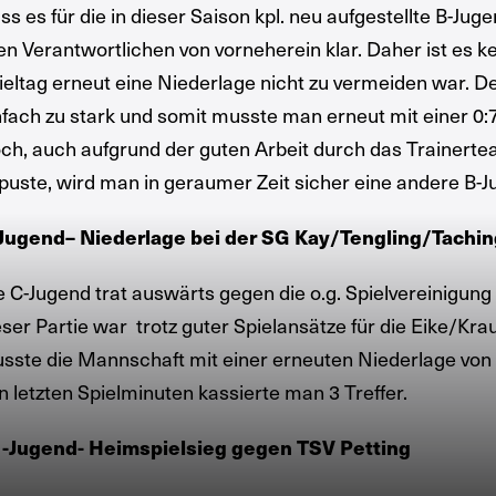
ss es für die in dieser Saison kpl. neu aufgestellte B-J
len Verantwortlichen von vorneherein klar. Daher ist es
ieltag erneut eine Niederlage nicht zu vermeiden war. D
nfach zu stark und somit musste man erneut mit einer 0:
ch, auch aufgrund der guten Arbeit durch das Trainert
puste, wird man in geraumer Zeit sicher eine andere B-J
Jugend– Niederlage bei der SG Kay/Tengling/Tachi
e C-Jugend trat auswärts gegen die o.g. Spielvereinigung 
eser Partie war trotz guter Spielansätze für die Eike/Kra
sste die Mannschaft mit einer erneuten Niederlage von 0:
n letzten Spielminuten kassierte man 3 Treffer.
-Jugend- Heimspielsieg gegen TSV Petting