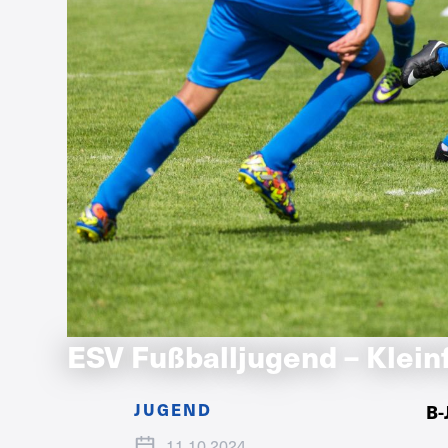
ESV Fußballjugend – Klein
JUGEND
B-
11.10.2024