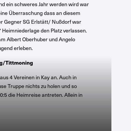
ugend ein schweres Jahr werden wird war
 keine Überraschung dass an diesem
er Gegner SG Erlstätt/ Nußdorf war
7 Heimniederlage den Platz verlassen.
eam Albert Oberhuber und Angelo
ugend erleben.
ng/Tittmoning
aus 4 Vereinen in Kay an. Auch in
use Truppe nichts zu holen und so
5 die Heimreise antreten. Allein in