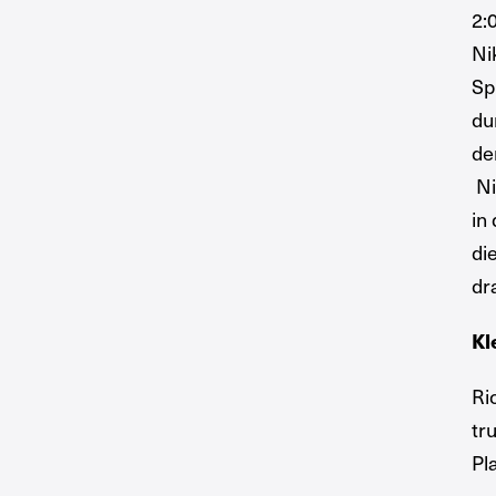
2:
Ni
Sp
du
de
Ni
in
di
dr
Kl
Ri
tr
Pla