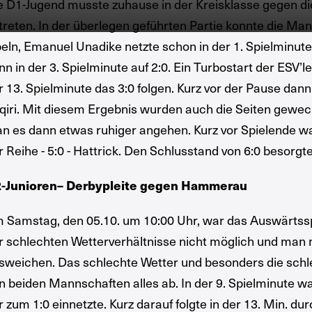
e D1-Jugend musste zuhause in der Kreisklasse gegen d
treten. In der überlegen geführten Partie konnte die Man
beln, Emanuel Unadike netzte schon in der 1. Spielminute 
nn in der 3. Spielminute auf 2:0. Ein Turbostart der ESV’
r 13. Spielminute das 3:0 folgen. Kurz vor der Pause da
qiri. Mit diesem Ergebnis wurden auch die Seiten gewechs
n es dann etwas ruhiger angehen. Kurz vor Spielende 
r Reihe - 5:0 - Hattrick. Den Schlusstand von 6:0 besorg
-Junioren– Derbypleite gegen Hammerau
 Samstag, den 05.10. um 10:00 Uhr, war das Auswärtssp
r schlechten Wetterverhältnisse nicht möglich und man m
sweichen. Das schlechte Wetter und besonders die schle
n beiden Mannschaften alles ab. In der 9. Spielminute 
r zum 1:0 einnetzte. Kurz darauf folgte in der 13. Min. 