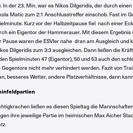
0. In der 23. Min. war es Nikos Dilgeridis, der durch ei
kola Matic zum 2:1 Anschlusstreffer einschob. Fast im G
ielminute. Kurz vor der Halbzeitpause fiel nach einer Eck
rch ein Eigentor der Hammerauer. Mit diesem Ergebnis 
r Pause waren die ESVler nahe dran am Ausgleich und k
kos Dilgeridis zum 3:3 ausgleichen. Dann ließen die Krä
 den Spielminuten 47 (Eigentor), 50 und 53 auch den sch
e Gegentore nicht mehr verhindert werden. Fazit von Tra
an, besseres Wetter, andere Platzverhältnisse, dann ka
einfeldpartien
chtigkrachen ließen es diesen Spieltag die Mannschafte
ugen ihre jeweilige Partie im heimischen Max Aicher Stad
tz.