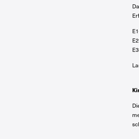
Da
Er
E1
E2
E3
La
Ki
Di
me
sc