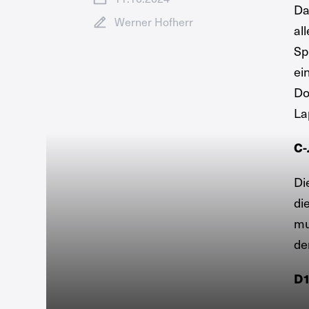
Da
Werner Hofherr
al
Sp
ei
Do
La
C-
Di
di
mu
de
D1