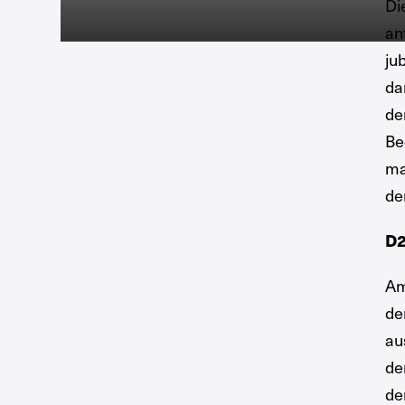
Di
an
ju
da
de
Be
ma
de
D2
Am
de
au
de
de