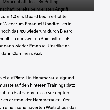
ie Mannschaft des TSV Petting
nschaft bereits beim ersten Angriff
zum 1:0 ein. Bleard Beqiri erhöhte
ler. Wiederum Emanuel Unadike lies in
nn noch das 4:0 wiederum durch Bleard
elt. In der zweiten Spielhälfte ließ
war dann wieder Emanuel Unadike an
te dann Claminess Asif.
iel auf Platz 1 in Hammerau aufgrund
usste auf den hinteren Trainingsplatz
chten Platzverhältnisse verlangten
war es erstmal der Hammerauer 10er,
durch einen sehenswerten Weitschuss das