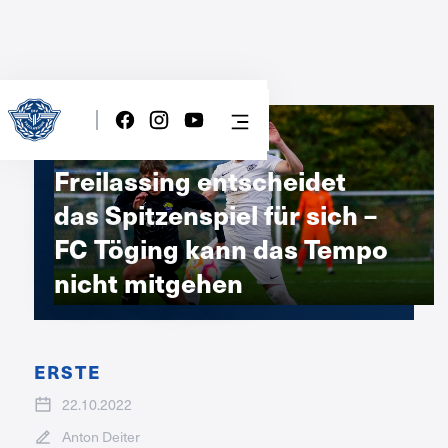
Freilassing entscheidet
das Spitzenspiel für sich –
FC Töging kann das Tempo
nicht mitgehen
ERSTE
22.10.2022
Anton Deiter